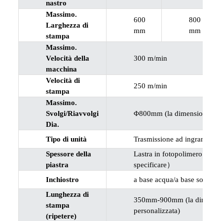
nastro
Massimo.
600
800
Larghezza di
mm
mm
stampa
Massimo.
Velocità della
300 m/min
macchina
Velocità di
250 m/min
stampa
Massimo.
Svolgi/Riavvolgi
Φ800mm (la dimensione spec
Dia.
Tipo di unità
Trasmissione ad ingranaggi
Spessore della
Lastra in fotopolimero 1,7
piastra
specificare）
Inchiostro
a base acqua/a base solven
Lunghezza di
350mm-900mm (la dimension
stampa
personalizzata)
(ripetere)