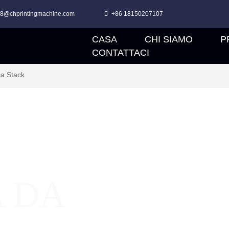
e8@chprintingmachine.com
+86 18150207107
CASA
CHI SIAMO
P
CONTATTACI
ca Stack
 DA