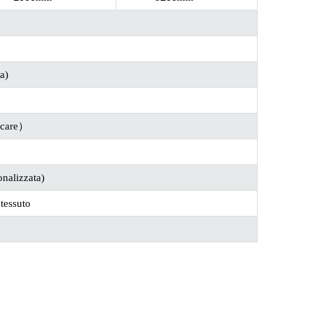
a)
icare
）
nalizzata)
tessuto