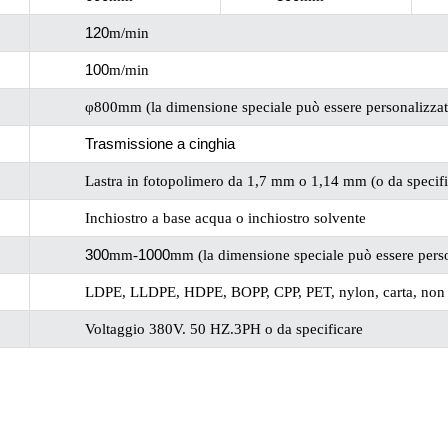
120
m/min
100
m/min
φ800mm (la dimensione speciale può essere personalizzat
Trasmissione a cinghia
Lastra in fotopolimero da 1,7 mm o 1,14 mm (o da specif
Inchiostro a base acqua o inchiostro solvente
300
1000
mm-
mm (la dimensione speciale può essere perso
LDPE, LLDPE, HDPE, BOPP, CPP, PET, nylon, carta, non 
Voltaggio 380V. 50 HZ.3PH o da specificare