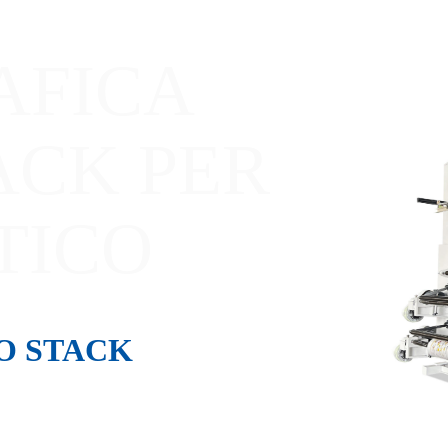
AFICA
TACK PER
TICO
O STACK