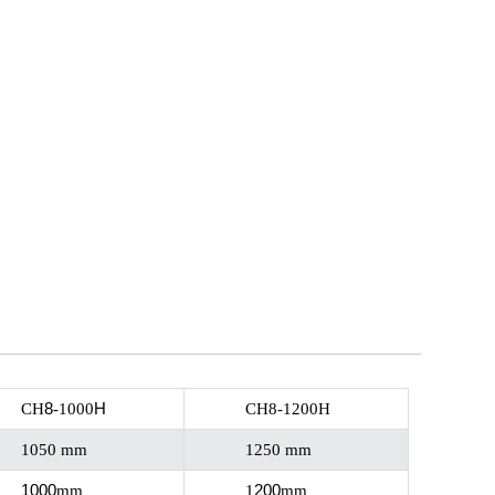
8
H
CH
-1000
CH8-1200H
1050 mm
1250 mm
1000
200
mm
1
mm