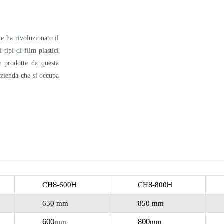
e ha rivoluzionato il
tipi di film plastici
e prodotte da questa
azienda che si occupa
8
H
8
H
CH
-600
CH
-800
650 mm
850 mm
600
800
mm
mm