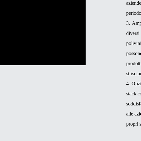
aziend
periodo
3. Amp
diversi
polivin
posson
prodott
striscio
4. Opzi
stack co
soddisf
alle az
propri 