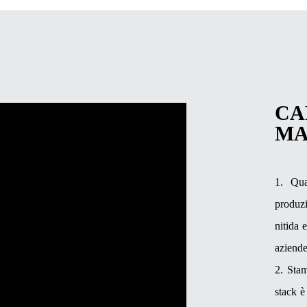
CA
MA
1. Qua
produzi
nitida 
aziende
2. Stam
stack è