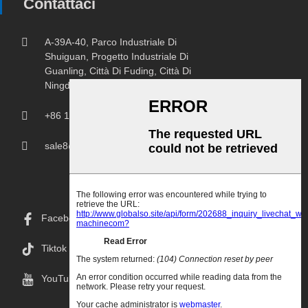
Contattaci
A-39A-40, Parco Industriale Di
Shuiguan, Progetto Industriale Di
Guanling, Città Di Fuding, Città Di
Ningde, Provincia Del Fujian.
+86 18150207107
sale8@chprintingmachine.com
Facebook
Tiktok
YouTube