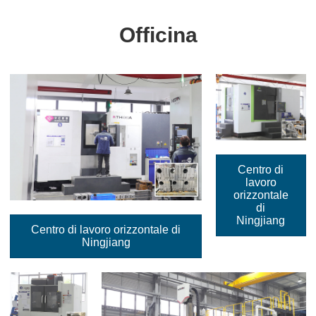
Officina
Centro di
lavoro
orizzontale
di
Ningjiang
Centro di lavoro orizzontale di
Ningjiang