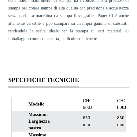
dei moderni stabilimenti di stampa. ha rivoluzionato il processo di
stampa per creare stampe di alta qualità con precisione e accuratezza
senza pari. La macchina da stampa flessografica Paper Ci è anche
altamente versatile e può stampare su un'ampia gamma di substrati,
rendendola la scelta ideale per la stampa su vari materiali di
imballaggio come come carta, pellicole ed etichette.
SPECIFICHE TECNICHE
CHCI-
CHCI-
Modello
600J
800J
Massimo.
650
850
Larghezza
mm
mm
nastro
Massimo.