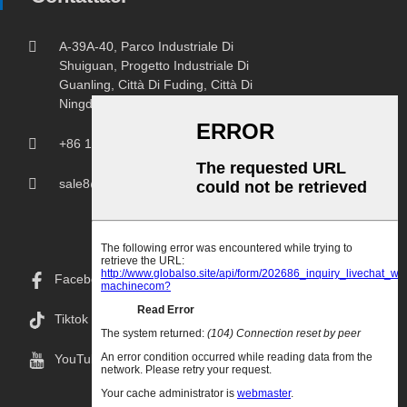
A-39A-40, Parco Industriale Di
Shuiguan, Progetto Industriale Di
Guanling, Città Di Fuding, Città Di
Ningde, Provincia Del Fujian.
+86 18150207107
sale8@chprintingmachine.com
Facebook
Tiktok
YouTube