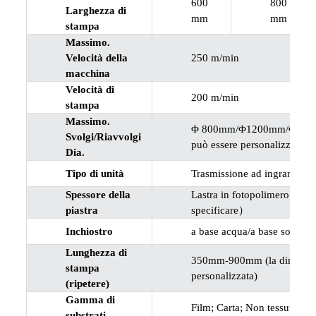
600
800
Larghezza di
mm
mm
stampa
Massimo.
Velocità della
250 m/min
macchina
Velocità di
200 m/min
stampa
Massimo.
Φ 800mm/Φ1200mm/Φ1500mm
Svolgi/Riavvolgi
può essere personalizzata)
Dia.
Tipo di unità
Trasmissione ad ingranaggi
Spessore della
Lastra in fotopolimero 1,7
piastra
specificare）
Inchiostro
a base acqua/a base solven
Lunghezza di
350mm-900mm (la dimension
stampa
personalizzata)
(ripetere)
Gamma di
Film; Carta; Non tessuto; Fo
substrati