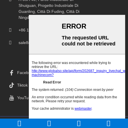
Shuiguan, Progetto Industriale Di
Guanling, Città Di Fuding, Città Di
Ningde, Provincia Del Fujian.
+86 18150207107
sale8@chprintingmachine.com
Facebook
Tiktok
YouTube
Copyright© 2024 Goodao.Cn Tutti I Diritti Riservati