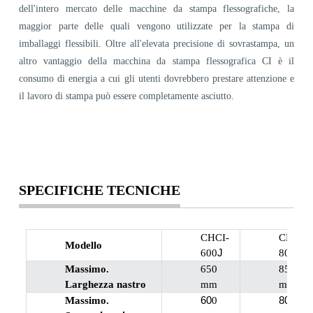
dell'intero mercato delle macchine da stampa flessografiche, la
maggior parte delle quali vengono utilizzate per la stampa di
imballaggi flessibili. Oltre all'elevata precisione di sovrastampa, un
altro vantaggio della macchina da stampa flessografica CI è il
consumo di energia a cui gli utenti dovrebbero prestare attenzione e
il lavoro di stampa può essere completamente asciutto.
SPECIFICHE TECNICHE
CHCI-
CHCI-
Modello
J
J
600
800
Massimo.
650
850
Larghezza nastro
mm
mm
60
80
Massimo.
0
0