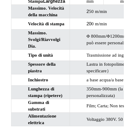
Larghezza
Stampa
mm
mm
Massimo. Velocità
2
50 m/min
della macchina
20
Velocità di stampa
0 m/min
Massimo.
Φ 800mm/Φ1200mm/Φ1500
Svolgi/Riavvolgi
può essere personalizzata
Dia.
Tipo di unità
Trasmissione ad ingranag
Spessore della
Lastra in fotopolimero d
piastra
specificare
）
Inchiostro
a base acqua/a base sol
Lunghezza di
350mm-900mm (la dimensi
stampa (ripetere)
personalizzata)
Gamma di
Film; Carta; Non tessuto;
substrati
Alimentazione
Voltaggio 380V. 50 HZ.3P
elettrica