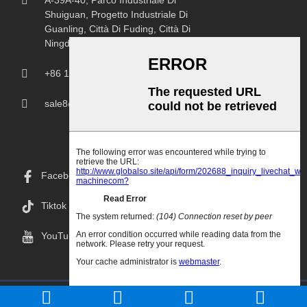
A-39A-40, Parco Industriale Di
Shuiguan, Progetto Industriale Di
Guanling, Città Di Fuding, Città Di
Ningde, Provincia Del Fujian.
+86 18150207107
sale8@chprintingmachine.com
Facebook
Tiktok
YouTube