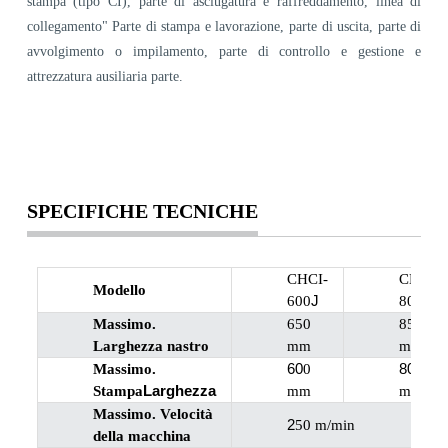
stampa (tipo CI), parte di asciugatura e raffreddamento, linea di
collegamento" Parte di stampa e lavorazione, parte di uscita, parte di
avvolgimento o impilamento, parte di controllo e gestione e
attrezzatura ausiliaria parte.
SPECIFICHE TECNICHE
CHCI-
CHCI-
Modello
J
J
600
800
Massimo.
650
850
Larghezza nastro
mm
mm
60
80
Massimo.
0
0
Larghezza
Stampa
mm
mm
Massimo. Velocità
2
50 m/min
della macchina