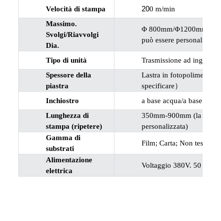
20
Velocità di stampa
0 m/min
Massimo.
Φ 800mm/Φ1200mm/Φ1500
Svolgi/Riavvolgi
può essere personalizzata
Dia.
Tipo di unità
Trasmissione ad ingranag
Spessore della
Lastra in fotopolimero d
piastra
specificare
）
Inchiostro
a base acqua/a base sol
Lunghezza di
350mm-900mm (la dimensi
stampa (ripetere)
personalizzata)
Gamma di
Film; Carta; Non tessuto;
substrati
Alimentazione
Voltaggio 380V. 50 HZ.3P
elettrica